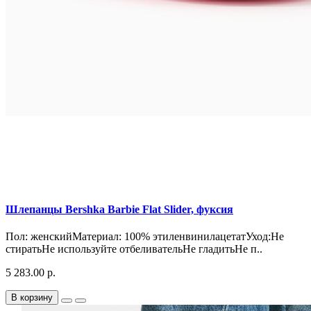
Шлепанцы Bershka Barbie Flat Slider, фуксия
Пол: женскийМатериал: 100% этиленвинилацетатУход:Не
стиратьНе используйте отбеливательНе гладитьНе п..
5 283.00 р.
В корзину