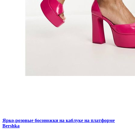
Ярко-розовые босоножки на каблуке на платформе
Bershka