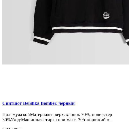
Свитшот Bershka Bomber, черный
Пол: мужскойМатериалы: верх: хлопок 70%, полиэстер
30%Уход:Машинная стирка при макс. 30ºc короткий о..