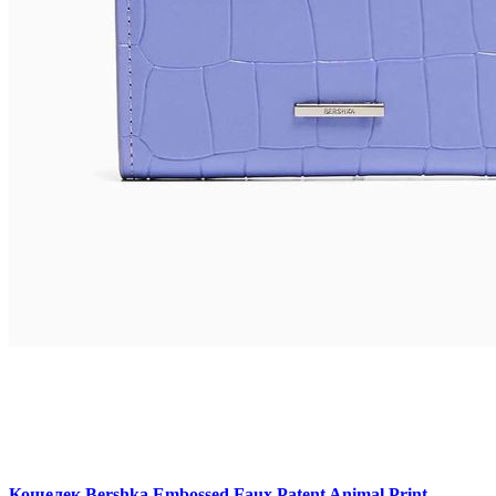
Кошелек Bershka Embossed Faux Patent Animal Print,