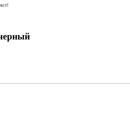
кст!
 черный